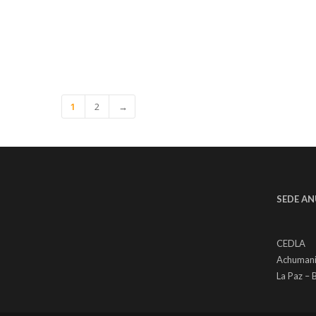
1
2
→
SEDE AN
CEDLA
Achumani
La Paz – B