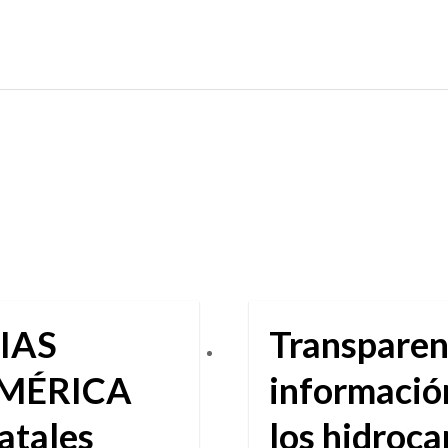
IAS
Transparen
AMÉRICA
información
atales
los hidroc