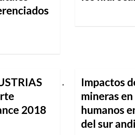
erenciados
NDUSTRIAS
Impactos d
rte
mineras en
lance 2018
humanos en
del sur and