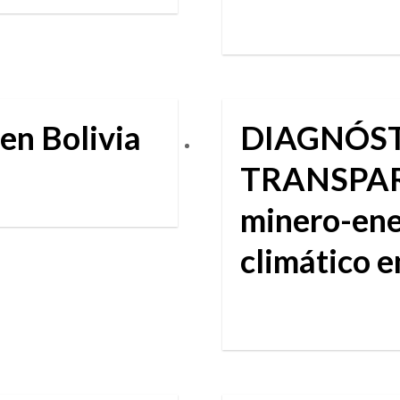
n Bolivia
DIAGNÓST
TRANSPAR
minero-ene
climático e