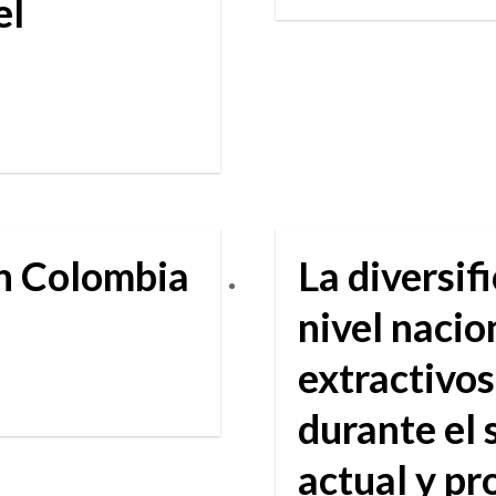
el
en Colombia
La diversif
nivel nacio
extractivos
durante el 
actual y p