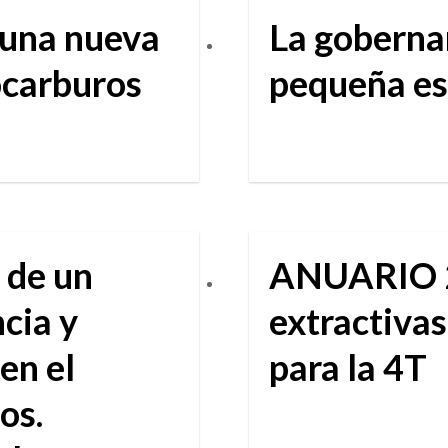
 una nueva
La gobernan
ocarburos
pequeña es
 de un
ANUARIO 20
ncia y
extractivas
en el
para la 4T
os.