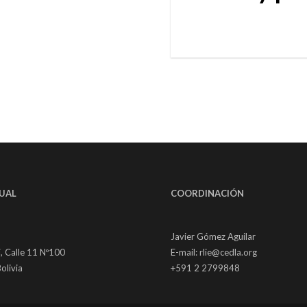
UAL
COORDINACIÓN
Javier Gómez Aguilar
, Calle 11 Nº100
E-mail: rlie@cedla.org
olivia
+591 2 2799848