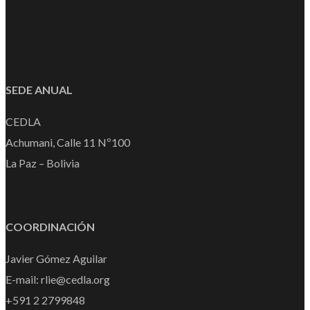
SEDE ANUAL
CEDLA
Achumani, Calle 11 Nº100
La Paz – Bolivia
COORDINACIÓN
Javier Gómez Aguilar
E-mail: rlie@cedla.org
+591 2 2799848