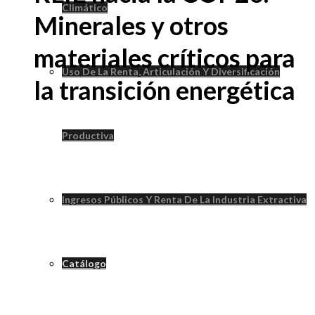
Climático
Minerales y otros
materiales críticos para
Uso De La Renta, Articulación Y Diversificación
la transición energética
Productiva
Ingresos Públicos Y Renta De La Industria Extractiva
Catálogo