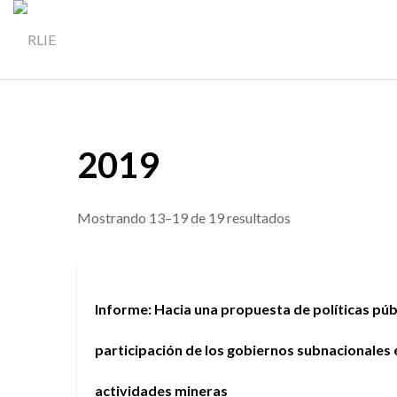
2019
Ordenado
Mostrando 13–19 de 19 resultados
por
los
últimos
Informe: Hacia una propuesta de políticas pú
participación de los gobiernos subnacionales 
actividades mineras