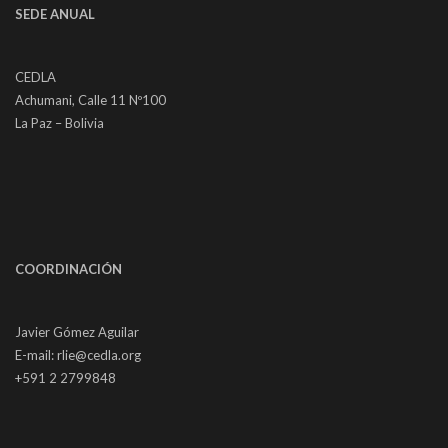
SEDE ANUAL
CEDLA
Achumani, Calle 11 Nº100
La Paz – Bolivia
COORDINACIÓN
Javier Gómez Aguilar
E-mail: rlie@cedla.org
+591 2 2799848