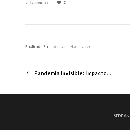
Facebook
0
Publicado En:
Noticias
Nuestra red
Pandemia invisible: Impactos, extractivas y mujeres
SEDE AN