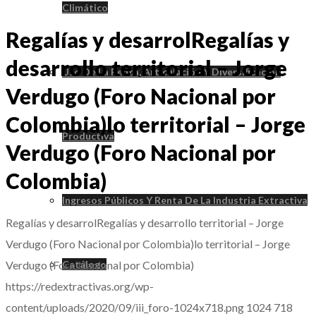
Climático
Regalías y desarrolRegalías y
desarrollo territorial – Jorge
Uso De La Renta, Articulación Y Diversificación
Verdugo (Foro Nacional por
Colombia)lo territorial – Jorge
Productiva
Verdugo (Foro Nacional por
Colombia)
Ingresos Públicos Y Renta De La Industria Extractiva
Regalías y desarrolRegalías y desarrollo territorial – Jorge
Verdugo (Foro Nacional por Colombia)lo territorial – Jorge
Verdugo (Foro Nacional por Colombia)
Catálogo
https://redextractivas.org/wp-
content/uploads/2020/09/iii_foro-1024x718.png
1024
718