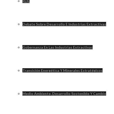
RLIE
Debate Sobre Desarrollo E Industrias Extractivas
Gobernanza En Las Industrias Extractivas
Transición Energética Y Minerales Estratégicos
Medio Ambiente, Desarrollo Sostenible Y Cambio