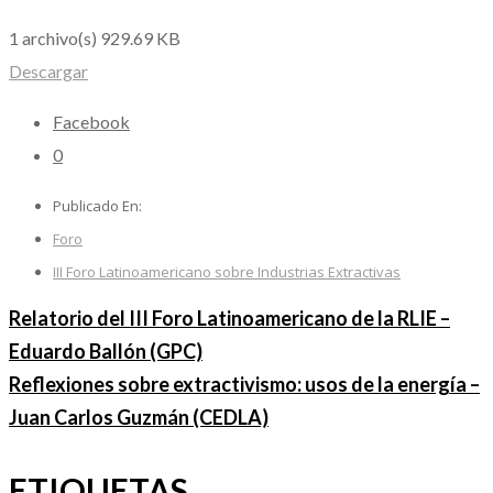
1 archivo(s)
929.69 KB
Descargar
Facebook
0
Publicado En:
Foro
III Foro Latinoamericano sobre Industrias Extractivas
Relatorio del III Foro Latinoamericano de la RLIE –
Eduardo Ballón (GPC)
Reflexiones sobre extractivismo: usos de la energía –
Juan Carlos Guzmán (CEDLA)
ETIQUETAS