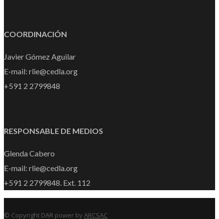
COORDINACIÓN
Javier Gómez Aguilar
E-mail: rlie@cedla.org
+591 2 2799848
RESPONSABLE DE MEDIOS
Glenda Cabero
E-mail: rlie@cedla.org
+591 2 2799848. Ext. 112
© Copyright DAR power by
ARCSAC