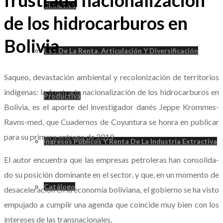
frustrada nacionalización
Climático
de los hidrocarburos en
Bolivia
Uso De La Renta, Articulación Y Diversificación
Saqueo, devastación ambiental y recolonización de territorios
indígenas: la frustrada nacionalización de los hidrocarburos en
Productiva
Bolivia, es el aporte del investigador danés Jeppe Krommes-
Ravns-med, que Cuadernos de Coyuntura se honra en publicar
para su primera entrega de 2019.
Ingresos Públicos Y Renta De La Industria Extractiva
El autor encuentra que las empresas petroleras han consolida-
do su posición dominante en el sector, y que, en un momento de
Catálogo
desaceleración en la economía boliviana, el gobierno se ha visto
empujado a cumplir una agenda que coincide muy bien con los
intereses de las transnacionales.