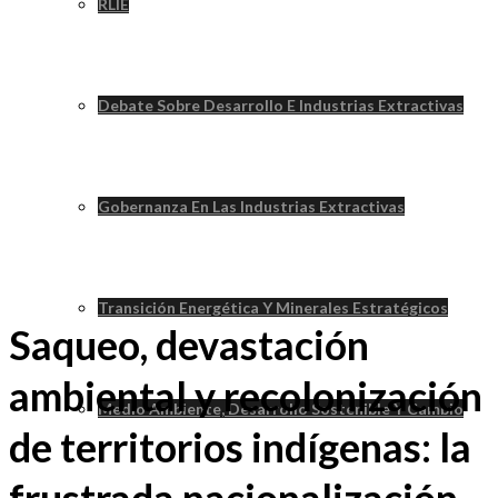
RLIE
Debate Sobre Desarrollo E Industrias Extractivas
Gobernanza En Las Industrias Extractivas
Transición Energética Y Minerales Estratégicos
Saqueo, devastación
ambiental y recolonización
Medio Ambiente, Desarrollo Sostenible Y Cambio
de territorios indígenas: la