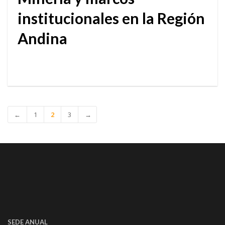
institucionales en la Región
Andina
←
1
2
3
→
SEDE ANUAL