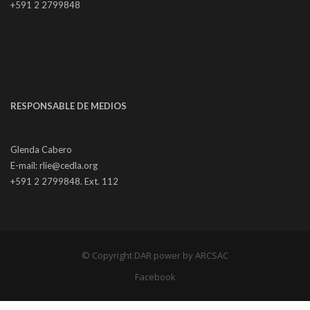
+591 2 2799848
RESPONSABLE DE MEDIOS
Glenda Cabero
E-mail: rlie@cedla.org
+591 2 2799848. Ext. 112
© Copyright DAR power by
ARCSAC
Facebook