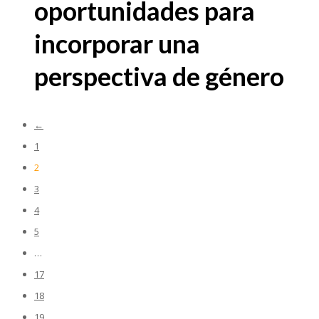
oportunidades para
incorporar una
perspectiva de género
←
1
2
3
4
5
…
17
18
19