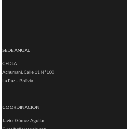
SEDE ANUAL
CEDLA
Achumani, Calle 11 Nº100
La Paz – Bolivia
COORDINACIÓN
Javier Gómez Aguilar
E-mail: rlie@cedla.org