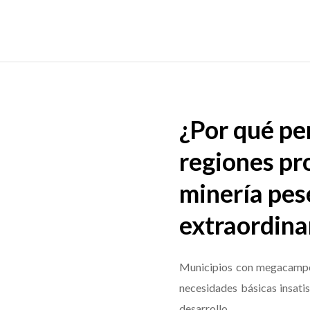
¿Por qué pe
regiones pr
minería pese
extraordina
Municipios con megacampos
necesidades básicas insatis
desarrollo.