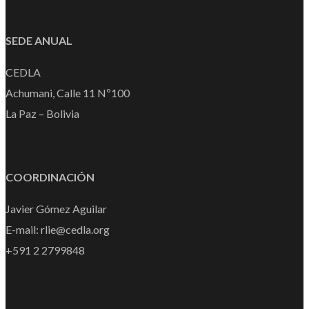
SEDE ANUAL
CEDLA
Achumani, Calle 11 Nº100
La Paz – Bolivia
COORDINACIÓN
Javier Gómez Aguilar
E-mail: rlie@cedla.org
+591 2 2799848