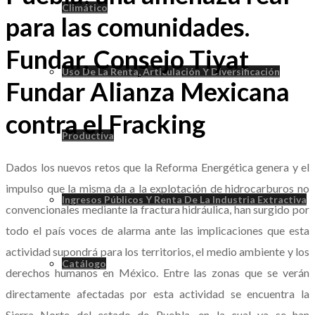
Climático
para las comunidades.
Fundar, Consejo Tiyat
Uso De La Renta, Articulación Y Diversificación
Fundar Alianza Mexicana
contra el Fracking
Productiva
Dados los nuevos retos que la Reforma Energética genera y el
impulso que la misma da a la explotación de hidrocarburos no
Ingresos Públicos Y Renta De La Industria Extractiva
convencionales mediante la fractura hidráulica, han surgido por
todo el país voces de alarma ante las implicaciones que esta
actividad supondrá para los territorios, el medio ambiente y los
Catálogo
derechos humanos en México. Entre las zonas que se verán
directamente afectadas por esta actividad se encuentra la
Sierra Norte del estado de Puebla, en la cual ya se han