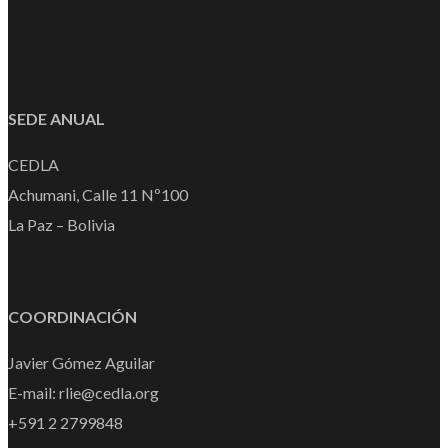
SEDE ANUAL
CEDLA
Achumani, Calle 11 Nº100
La Paz – Bolivia
COORDINACIÓN
Javier Gómez Aguilar
E-mail: rlie@cedla.org
+591 2 2799848