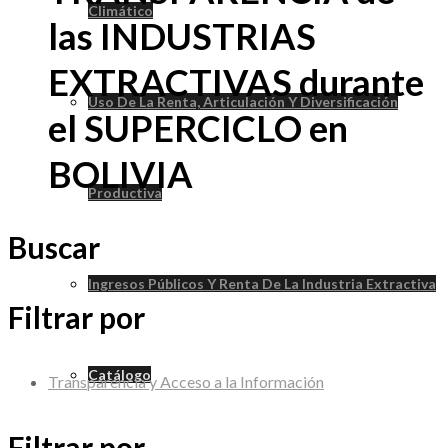
Climático
las INDUSTRIAS
EXTRACTIVAS durante
Uso De La Renta, Articulación Y Diversificación
el SUPERCICLO en
BOLIVIA
Productiva
Buscar
Ingresos Públicos Y Renta De La Industria Extractiva
Filtrar por
Catálogo
Transparencia y Acceso a la Información
Filtrar por