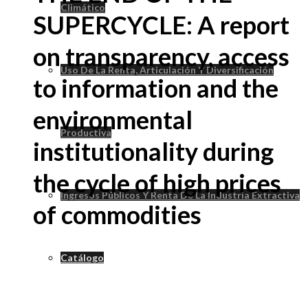
Climático
SUPERCYCLE: A report
on transparency, access
Uso De La Renta, Articulación Y Diversificación
to information and the
environmental
Productiva
institutionality during
the cycle of high prices
Ingresos Públicos Y Renta De La Industria Extractiva
of commodities
Catálogo