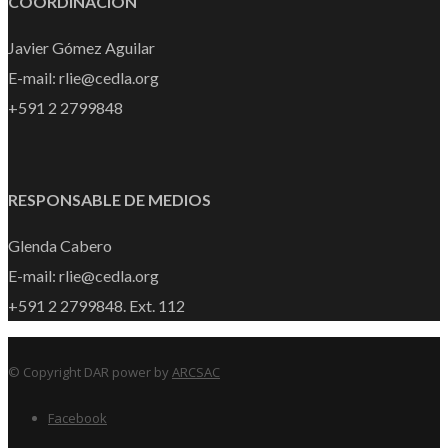
COORDINACIÓN
Javier Gómez Aguilar
E-mail: rlie@cedla.org
+591 2 2799848
RESPONSABLE DE MEDIOS
Glenda Cabero
E-mail: rlie@cedla.org
+591 2 2799848. Ext. 112
© Copyright DAR power by
ARCSAC
Facebook