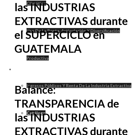
las INDUSTRIAS
Climático
EXTRACTIVAS durante
Uso De La Renta, Articulación Y Diversificación
el SUPERCICLO en
GUATEMALA
Productiva
Balance:
Ingresos Públicos Y Renta De La Industria Extractiva
TRANSPARENCIA de
Catálogo
las INDUSTRIAS
EXTRACTIVAS durante