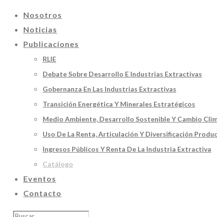
Nosotros
Noticias
Publicaciones
RLIE
Debate Sobre Desarrollo E Industrias Extractivas
Gobernanza En Las Industrias Extractivas
Transición Energética Y Minerales Estratégicos
Medio Ambiente, Desarrollo Sostenible Y Cambio Cli
Uso De La Renta, Articulación Y Diversificación Produ
Ingresos Públicos Y Renta De La Industria Extractiva
Catálogo
Eventos
Contacto