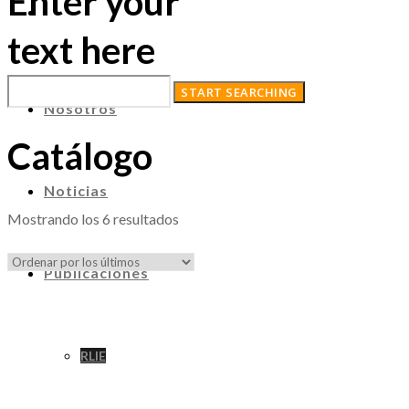
Enter your
text here
Nosotros
Catálogo
Noticias
Ordenado
Mostrando los 6 resultados
por
los
Publicaciones
últimos
RLIE