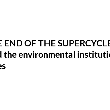
END OF THE SUPERCYCLE: A
 the environmental institutio
es