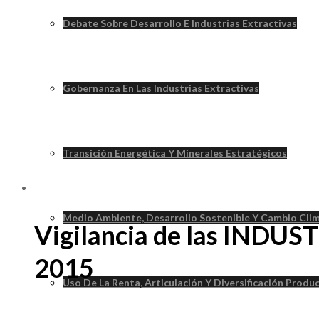
Debate Sobre Desarrollo E Industrias Extractivas
Gobernanza En Las Industrias Extractivas
Transición Energética Y Minerales Estratégicos
Medio Ambiente, Desarrollo Sostenible Y Cambio Cli
Vigilancia de las INDU
2015
Uso De La Renta, Articulación Y Diversificación Produ