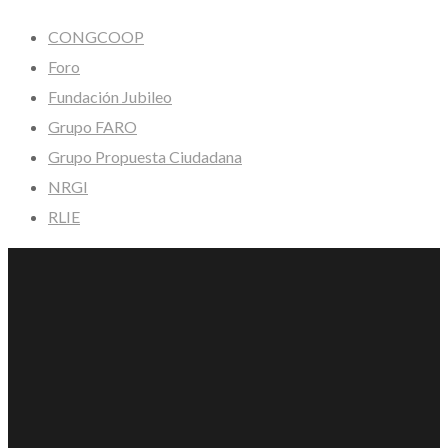
CONGCOOP
Foro
Fundación Jubileo
Grupo FARO
Grupo Propuesta Ciudadana
NRGI
RLIE