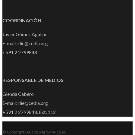
COORDINACIÓN
Javier Gómez Aguilar
E-mail: rlie@cedla.org
+591 2 2799848
RESPONSABLE DE MEDIOS
Glenda Cabero
E-mail: rlie@cedla.org
+591 2 2799848. Ext. 112
© Copyright DAR power by
ARCSAC