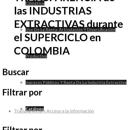
Climático
las INDUSTRIAS
EXTRACTIVAS durante
Uso De La Renta, Articulación Y Diversificación
el SUPERCICLO en
COLOMBIA
Productiva
Buscar
Ingresos Públicos Y Renta De La Industria Extractiva
Filtrar por
Catálogo
Transparencia y Acceso a la Información
Filtrar por