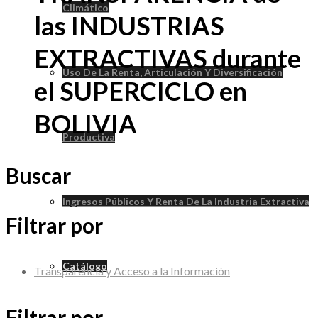
Climático
las INDUSTRIAS
EXTRACTIVAS durante
Uso De La Renta, Articulación Y Diversificación
el SUPERCICLO en
BOLIVIA
Productiva
Buscar
Ingresos Públicos Y Renta De La Industria Extractiva
Filtrar por
Catálogo
Transparencia y Acceso a la Información
Filtrar por